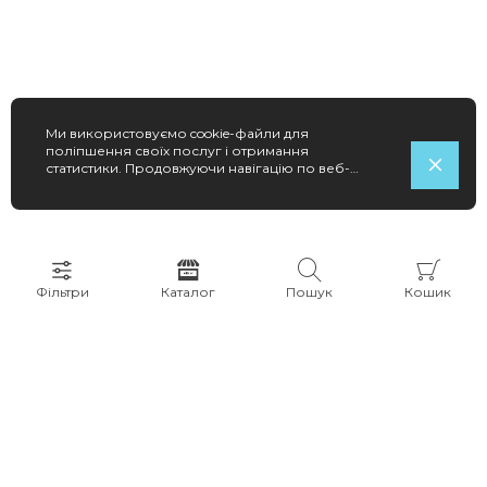
Ми використовуємо cookie-файли для
поліпшення своїх послуг і отримання
статистики. Продовжуючи навігацію по веб-
сайту, ви погоджуєтеся на використання
cookie-файлів.
Фільтри
Каталог
Пошук
Кошик
123
Evgakids — український бренд дитячого одягу
Власне виробництво в Україні. У каталозі зібрані моделі для