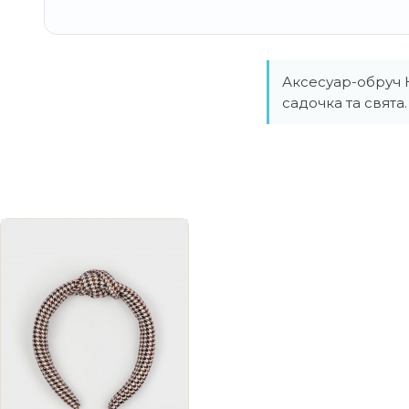
Аксесуар-обруч К
садочка та свят