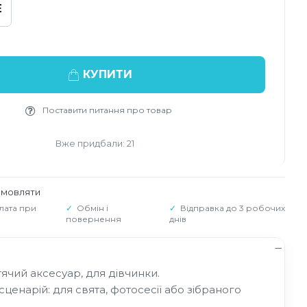
E
КУПИТИ
Поставити питання про товар
Вже придбали: 21
амовляти
лата при
Обмін і
Відправка до 3 робочих
повернення
днів
тячий аксесуар, для дівчинки.
 сценарій: для свята, фотосесії або зібраного