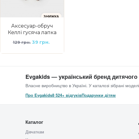
ЗНИЖКА
Аксесуар-обруч
Келлі гусяча лапка
39 грн.
129 грн.
Evgakids — український бренд дитячого
Власне виробництво в Україні. У каталозі зібрані моделі
Про Evgakids
8 524+ відгуків
Подарунки дітям
Каталог
Дівчаткам