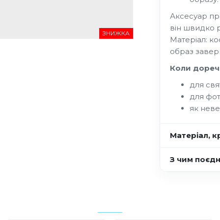
Аксесуар пра
він швидко р
ЗНИЖКА
Матеріал: к
образ завер
Коли дореч
для свя
для фот
як неве
Матеріал, кр
З чим поєд