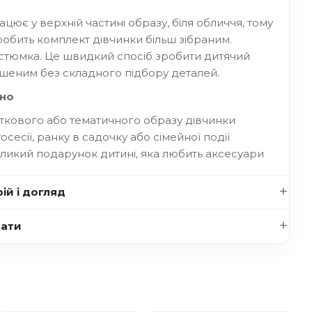
цює у верхній частині образу, біля обличчя, тому
обить комплект дівчинки більш зібраним.
остюмка. Це швидкий спосіб зробити дитячий
шеним без складного підбору деталей.
но
ткового або тематичного образу дівчинки
осесії, ранку в садочку або сімейної події
ликий подарунок дитині, яка любить аксесуари
ій і догляд
нати