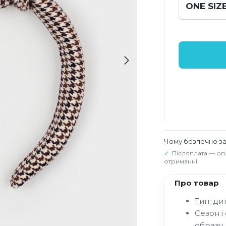
ONE SIZ
Чому безпечно з
Післяплата — оп
отриманні
Про товар
Тип: ди
Сезон і
образу.