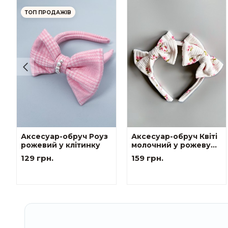
ТОП ПРОДАЖІВ
Аксесуар-обруч Роуз
Аксесуар-обруч Квіті
рожевий у клітинку
молочний у рожеву
квіточку
129 грн.
159 грн.