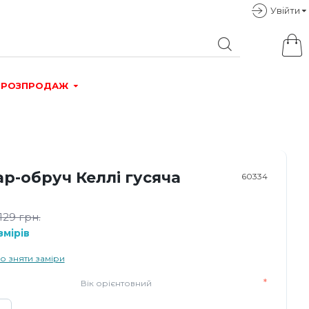
Увiйти
РОЗПРОДАЖ
р-обруч Келлі гусяча
60334
129 грн.
мірів
о зняти заміри
Вік орієнтовний