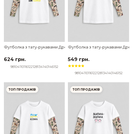
Футболка з тату-рукавами Дрейк Ukraine біла Sun Flower
Футболка з тату-рукавами Дрейк
624 грн.
549 грн.
98
104
110
116
122
128
134
140
146
152
98
104
110
116
122
128
134
140
146
152
ТОП ПРОДАЖІВ
ТОП ПРОДАЖІВ