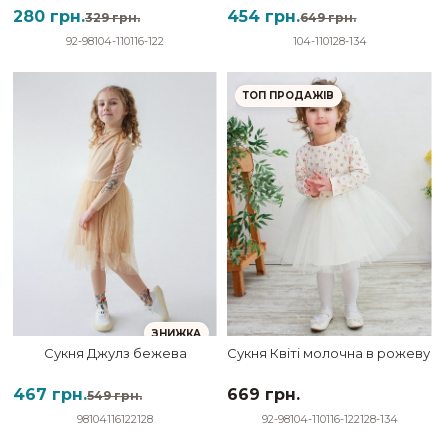
280 грн.
454 грн.
329 грн.
649 грн.
92-98
104-110
116-122
104-110
128-134
ТОП ПРОДАЖІВ
ЗНИЖКА
Сукня Джулз бежева
Сукня Квіті молочна в рожеву кв
467 грн.
669 грн.
549 грн.
98
104
116
122
128
92-98
104-110
116-122
128-134