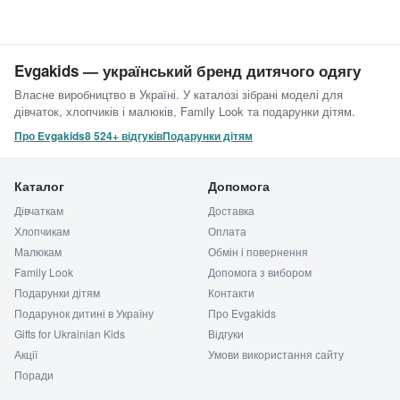
Evgakids — український бренд дитячого одягу
Власне виробництво в Україні. У каталозі зібрані моделі для
дівчаток, хлопчиків і малюків, Family Look та подарунки дітям.
Про Evgakids
8 524+ відгуків
Подарунки дітям
Каталог
Допомога
Дівчаткам
Доставка
Хлопчикам
Оплата
Малюкам
Обмін і повернення
Family Look
Допомога з вибором
Подарунки дітям
Контакти
Подарунок дитині в Україну
Про Evgakids
Gifts for Ukrainian Kids
Відгуки
Акції
Умови використання сайту
Поради