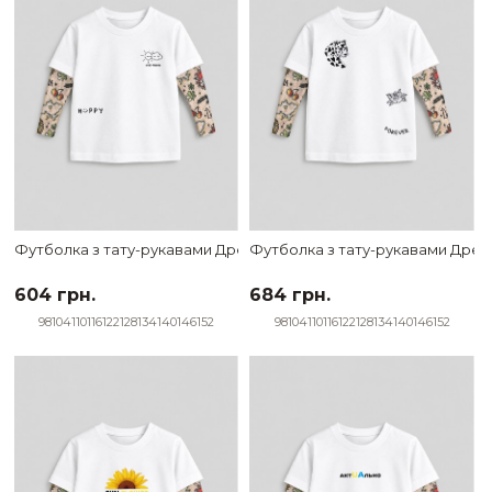
Футболка з тату-рукавами Дрейк Ukraine біла Best friends
Футболка з тату-рукавами Дрейк 
604 грн.
684 грн.
98
104
110
116
122
128
134
140
146
152
98
104
110
116
122
128
134
140
146
152