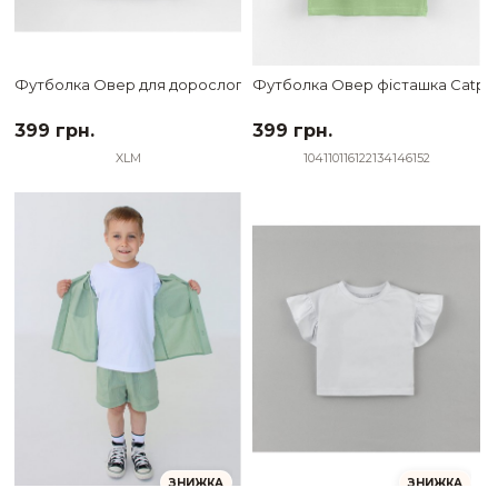
Футболка Овер для дорослого чорна Тризуб
Футболка Овер фісташка Catpp
399 грн.
399 грн.
XL
M
104
110
116
122
134
146
152
ЗНИЖКА
ЗНИЖКА