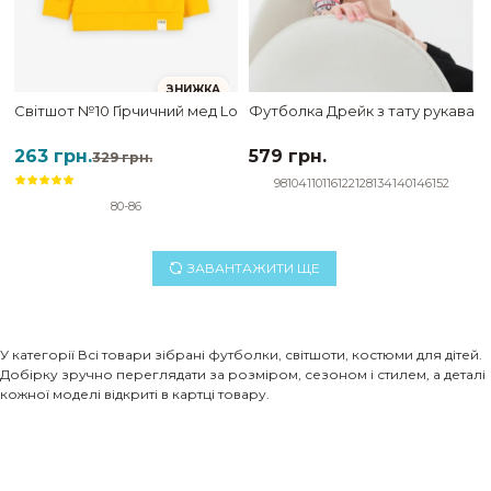
ЗНИЖКА
Світшот №10 Гірчичний мед Lookasi
Футболка Дрейк з тату рукавами 
263 грн.
579 грн.
329 грн.
98
104
110
116
122
128
134
140
146
152
80-86
ЗАВАНТАЖИТИ ЩЕ
У категорії Всi товари зібрані футболки, світшоти, костюми для дітей.
Добірку зручно переглядати за розміром, сезоном і стилем, а деталі
кожної моделі відкриті в картці товару.