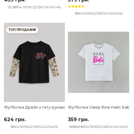
92-98
104-110
116-122
128-134
140-146
98
104
110
116
122
128
134
140
146
152
ТОП ПРОДАЖІВ
Футболка Дрейк з тату-рукавами Ukraine Українські мотиви чер
Футболка Овер біла Найс babe
624 грн.
359 грн.
98
104
110
116
122
128
134
140
146
152
80
86
92
98
104
110
116
122
128
134
140
146
152