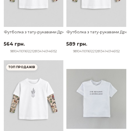
Футболка з тату-рукавами Дрейк Ukraine біла ДНК козака
Футболка з тату-рукавами Дрейк
564 грн.
589 грн.
98
104
110
116
122
128
134
140
146
152
98
104
110
116
122
128
134
140
146
152
ТОП ПРОДАЖІВ