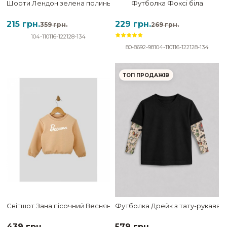
Шорти Лендон зелена полинь
Футболка Фоксі біла
215 грн.
229 грн.
359 грн.
269 грн.
104-110
116-122
128-134
80-86
92-98
104-110
116-122
128-134
ТОП ПРОДАЖІВ
Світшот Зана пісочний Весняна
Футболка Дрейк з тату-рукавами
439 грн.
579 грн.