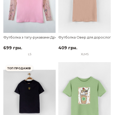
Футболка з тату-рукавами Дрейк Сакура жіноча
Футболка Овер для дорослого т
699 грн.
409 грн.
L
S
XL
M
S
ТОП ПРОДАЖІВ