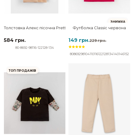
ЗНИЖКА
Толстовка Алекс пісочна Pretty kitty
Футболка Classic червона
584 грн.
149 грн.
229 грн.
80-86
92-98
116-122
128-134
80
86
92
98
104
110
116
122
128
134
140
146
152
ТОП ПРОДАЖІВ