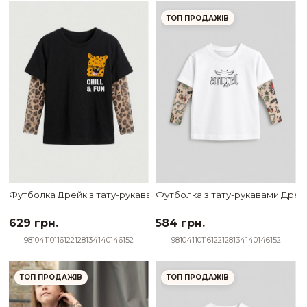
ТОП ПРОДАЖІВ
Футболка Дрейк з тату-рукавами Wild Chill&Fun
Футболка з тату-рукавами Дрейк
629 грн.
584 грн.
98
104
110
116
122
128
134
140
146
152
98
104
110
116
122
128
134
140
146
152
ТОП ПРОДАЖІВ
ТОП ПРОДАЖІВ