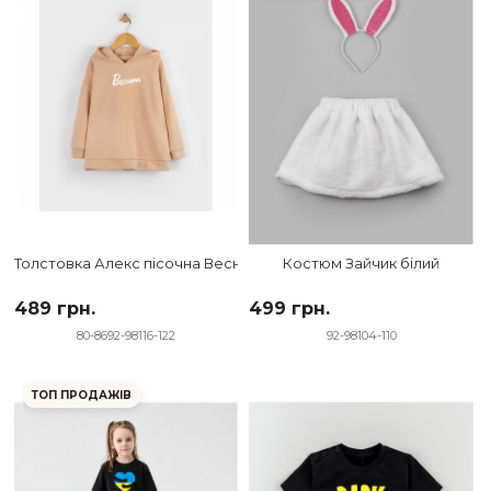
Толстовка Алекс пісочна Весняна
Костюм Зайчик білий
489 грн.
499 грн.
80-86
92-98
116-122
92-98
104-110
ТОП ПРОДАЖІВ