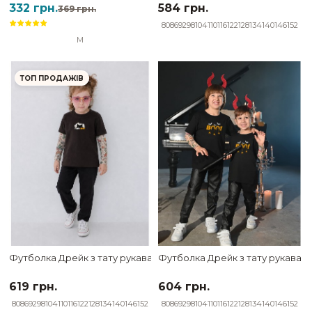
332 грн.
584 грн.
369 грн.
80
86
92
98
104
110
116
122
128
134
140
146
152
M
ТОП ПРОДАЖІВ
Футболка Дрейк з тату рукавами tattoo style Funny mood
Футболка Дрейк з тату рукавами 
619 грн.
604 грн.
80
86
92
98
104
110
116
122
128
134
140
146
152
80
86
92
98
104
110
116
122
128
134
140
146
152