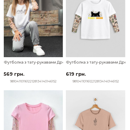
Футболка з тату-рукавами Дрейк Ukraine біла Boo Cats
Футболка з тату-рукавами Дрейк
569 грн.
619 грн.
98
104
110
116
122
128
134
140
146
152
98
104
110
116
122
128
134
140
146
152