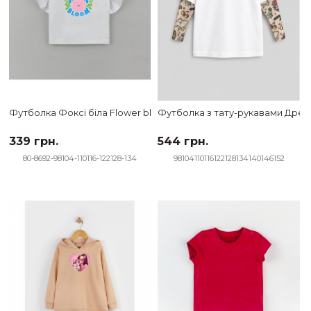
Футболка Фоксі біла Flower bloom
Футболка з тату-рукавами Дрейк 
339 грн.
544 грн.
80-86
92-98
104-110
116-122
128-134
98
104
110
116
122
128
134
140
146
152