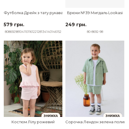
Футболка Дрейк з тату рукавами tattoo style Dark
Брюки №39 Мигдаль Lookasi
579 грн.
249 грн.
80
86
92
98
104
110
116
122
128
134
140
146
152
80-86
92-98
ЗНИЖКА
ЗНИЖКА
Костюм Лілу рожевий
Сорочка Лендон зелена полинь