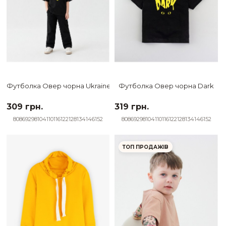
Футболка Овер чорна Ukraine hugs
Футболка Овер чорна Dark
309 грн.
319 грн.
80
86
92
98
104
110
116
122
128
134
146
152
80
86
92
98
104
110
116
122
128
134
146
152
ТОП ПРОДАЖІВ