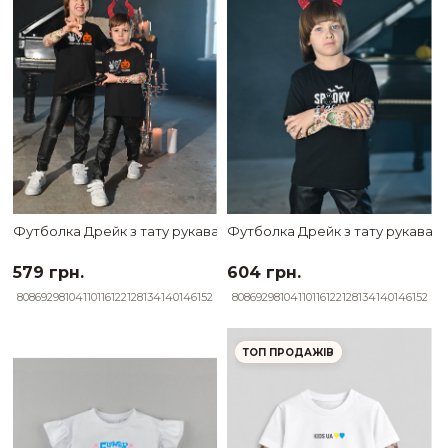
Футболка Дрейк з тату рукавами tattoo style Peace Love Hallow
Футболка Дрейк з тату рукавами
579 грн.
604 грн.
80
86
92
98
104
110
116
122
128
134
140
146
152
80
86
92
98
104
110
116
122
128
134
140
146
152
ТОП ПРОДАЖІВ