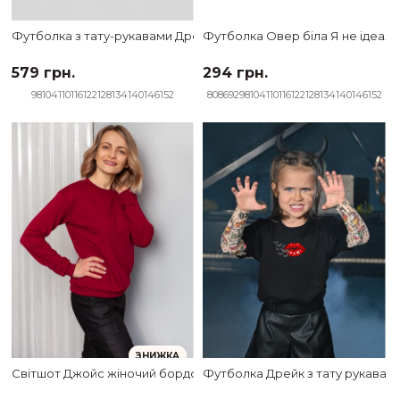
Футболка з тату-рукавами Дрейк Ukraine біла Квітучий тризуб
Футболка Овер біла Я не ідеальн
579 грн.
294 грн.
98
104
110
116
122
128
134
140
146
152
80
86
92
98
104
110
116
122
128
134
140
146
152
ЗНИЖКА
Світшот Джойс жіночий бордовий
Футболка Дрейк з тату рукавами t